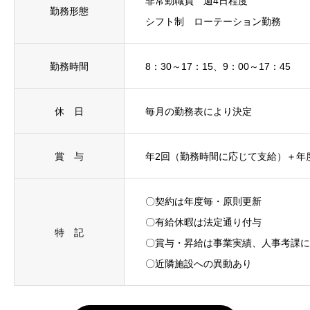
非常勤職員 週4日程度
勤務形態
シフト制 ローテーション勤務
勤務時間
8：30～17：15、9：00～17：45
休 日
毎月の勤務表により決定
賞 与
年2回（勤務時間に応じて支給）＋年
〇契約は年度毎・原則更新
〇有給休暇は法定通り付与
特 記
〇賞与・昇給は事業実績、人事考課に
〇近隣施設への異動あり