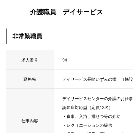
CORPORATION
介護職員 デイサービス
経営理念・法人概要・事業所
WELFARE
非常勤職員
働きやすい環境づくり・福利厚生等・教育制度
FAQ
求人番号
94
よくある質問
NEWS
勤務先
デイサービス長崎いずみの郷 （
施設
新着情報
デイサービスセンターの介護のお仕事
CONTACT
認知症対応型（定員12名）
お問い合わせ
・食事、入浴、排せつ等の介助
仕事内容
・レクリエーションの提供
ENTRY